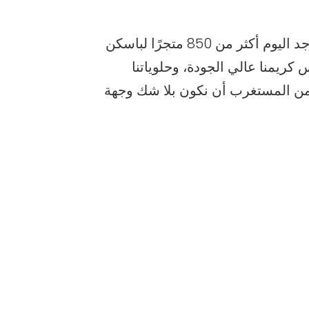
عندما تفكر في الآيس كريم، فإن باسكن روبنز® هي العلامة التجارية التي تتبادر إلى ذهنك فورًا. يوجد اليوم أكثر من 850 متجرًا لباسكن
كريمنا عالي الجودة، وحلوياتنا
كتبتنا الرائعة من الوصفات التي تضم أكثر من 1300 نكهة، ليس من المستغرب أن نكون بلا شك وجهة