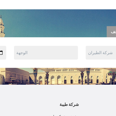
قف
شركة طيبة